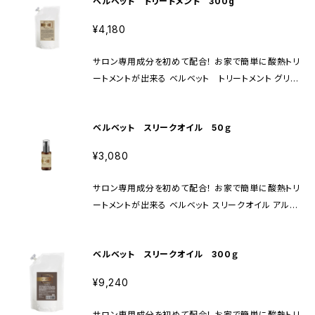
ベルベット トリートメント 300g
のパサつきを抑えつやを与えます。 頭からつま先まで全
身に使えます。 ローズの優しい香り
¥4,180
サロン専用成分を初めて配合！ お家で簡単に酸熱トリ
ートメントが出来る ベルベット トリートメント グリオ
キシル酸、１８ＭＥＡ、エルカラクトンが主成分のインバ
ストリートメント 週2~3回のご使用がおすすめです。
ベルベット スリークオイル 50ｇ
失われた髪の内部のタンパク質、脂分、アミノ酸を補給
しダメージを修復します。 絡まりやうねりを改善し、ハ
¥3,080
リコシを与えます。
サロン専用成分を初めて配合！ お家で簡単に酸熱トリ
ートメントが出来る ベルベット スリークオイル アルガ
ンオイル、シアバターが主成分のヘアオイル 傷ついたり
剥がれてしまったキューテクルの層を修復します。 髪外
ベルベット スリークオイル 300ｇ
部の傷ついたキューティクルを補修し、脂分を与えツヤ
を出します。乾燥や紫外線から守ります。
¥9,240
サロン専用成分を初めて配合！ お家で簡単に酸熱トリ