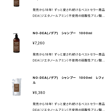
だけます。 爽やかな天然グレープフルーツの香りに包
のボリューム感を整えながら、しっかりとしたハリとコ
まれます。 ご家族みんなで、シャンプー、洗顔料、ボディ
シをもたらします。 自宅で贅沢なヘアケアが実現でき
発売から18年！ ずっと愛され続けるベストセラー商品
ソープとして全身にお使いください。
る、魅力的なアイテムです。 髪に優しい成分を使用し、
DEA（ジエタノールアミン）不使用の弱酸性アミノ酸全
心地よい使用感を実感していただけます！
身シャンプー 石油系界面活性剤、パラベン不使用 天然
系保湿剤、セラミドN、ポリ-γ-グルタミン酸配合 大切
NO-DEA(ノデア) シャンプー 1000ml
な人のために。 髪の毛やお肌に優しい高保湿の全身シ
ャンプーです。 小さなお子様にも安心してご使用いた
¥7,260
だけます。 爽やかな天然グレープフルーツの香りに包
まれます。 ご家族みんなで、シャンプー、洗顔料、ボディ
発売から18年！ ずっと愛され続けるベストセラー商品
ソープとして全身にお使いください。
DEA（ジエタノールアミン）不使用の弱酸性アミノ酸全
身シャンプー 石油系界面活性剤、パラベン不使用 天然
系保湿剤、セラミドN、ポリ-γ-グルタミン酸配合 大切
NO-DEA(ノデア) シャンプー 1000ml レフィ
な人のために。 髪の毛やお肌に優しい高保湿の全身シ
ル
ャンプーです。 小さなお子様にも安心してご使用いた
だけます。 爽やかな天然グレープフルーツの香りに包
¥6,380
まれます。 ご家族みんなで、シャンプー、洗顔料、ボディ
ソープとして全身にお使いください。
発売から18年！ ずっと愛され続けるベストセラー商品
DEA（ジエタノールアミン）不使用の弱酸性アミノ酸全