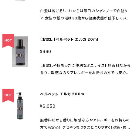
リートメントのみ） 白髪を軽減して、髪の毛を元気にす
るシャンプー＆トリートメント ピディオキシジルのほか、
白髪は防げる! これからは毎日のシャンプーで白髪ケ
ヘマチン、プラセンタ、セイヨウアカマツ球果エキスと8
ア 女性の髪の毛は33歳から健康状態が低下していき
種類の植物エキス配合で、植物由来の優しい洗浄成分
ます（男性は15歳から）。 だからこそ、毎日使用するシャ
で髪の毛と地肌をケア。 ハリコシを出してふんわりなめ
ンプーは大きな影響を与えます。 10年後、その先もずっ
らかに洗い上げます。 シトラス & カシスの上品で甘酸
【お試し】ベルベット エルカ 20ml
と健康で輝く髪の毛でいるために 今から始めましょう！
っぱい香り （トリートメントはシアバターの独特な香り
シャンプー、トリートメント共に ノンシリコン ピディオキ
¥990
がありますが、オーガニックの証です）
シジル最高量配合！ オーガニックシアバター高配合（ト
リートメントのみ） 白髪を軽減して、髪の毛を元気にす
【お試しや持ち歩きに便利なミニサイズ】 無香料だから
るシャンプー＆トリートメント ピディオキシジルのほか、
香りに敏感な方やアレルギーをお持ちの方でも安心！
ヘマチン、プラセンタ、セイヨウアカマツ球果エキスと8
クセやうねりをまとまりやすく！改善・修復インバスヘア
種類の植物エキス配合で、植物由来の優しい洗浄成分
オイル 「うねり」「絡まり」「まとまらない」「ハリコシが
で髪の毛と地肌をケア。 ハリコシを出してふんわりなめ
ベルベット エルカ 200ml
ない」などの毛髪の様々な悩みを改善します。 ベルベッ
らかに洗い上げます。 シトラス & カシスの上品で甘酸
ト エルカは、ナタネの種子から得られるエルカ酸(cis-
っぱい香り （トリートメントはシアバターの独特な香り
¥6,050
12-ドコセン酸)から誘導された植物由来のエルカラク
がありますが、オーガニックの証です）
トン(γ-ドコサラクトン)が主成分の髪の毛のエイジン
無香料だから香りに敏感な方やアレルギーをお持ちの
グやダメージを改善する画期的な高級ヘアオイルです。
方でも安心！ クセやうねりをまとまりやすく！改善・修復
毛髪と結合していることで、使用直後だけではなくシャ
インバスヘアオイル 「うねり」「絡まり」「まとまらない」