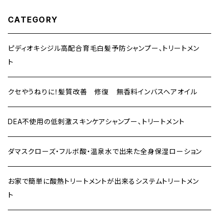
ります 10年後の髪の毛のために今できることを
ひどくなった・・・ カラーしながら髪質改善トリートメン
CATEGORY
ト効果 今お使いのヘアカラーが『しみない、傷ませな
い、質感アップ』カラーに！！ 天然植物エキス6種類をは
じめ、9種類の成分を贅沢に配合 ヘアカラーやブリー
ピディオキシジル高配合育毛白髪予防シャンプー、トリートメン
チの刺激から頭皮も髪の毛も同時にしっかり守ります
ト
また、ヘアカラー時の頭皮や髪の毛のダメージを大幅
に軽減 さらに、髪質改善効果でくせ毛軽減、ツヤ・ハリ・
クセやうねりに！髪質改善 修復 無香料インバスヘアオイル
コシ アップ カラーの発色を良くし、褪色防止作用もあ
ります 10年後の髪の毛のために今できることを
DEA不使用の低刺激スキンケアシャンプー、トリートメント
ダマスクローズ・フルボ酸・温泉水で出来た全身保湿ローション
お家で簡単に酸熱トリートメントが出来るシステムトリートメン
ト