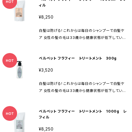
ィル
シャンプー、トリートメント共に ノンシリコン ピディオキ
シジル最高量配合！ 白髪を軽減して、髪の毛を元気に
¥8,250
するシャンプー＆トリートメント ピディオキシジルのほ
か、ヘマチン、プラセンタ、セイヨウアカマツ球果エキス
白髪は防げる! これからは毎日のシャンプーで白髪ケ
と8種類の植物エキス配合で、植物由来の優しい洗浄
ア 女性の髪の毛は33歳から健康状態が低下していき
成分で髪の毛と地肌をケア。 ハリコシを出してふんわり
ます（男性は15歳から）。 だからこそ、毎日使用するシャ
なめらかに洗い上げます。 シトラス & カシスの上品で
ンプーは大きな影響を与えます。 10年後、その先もずっ
甘酸っぱい香り
ベルベット フラフィー トリートメント 300g
と健康で輝く髪の毛でいるために 今から始めましょう！
シャンプー、トリートメント共に ノンシリコン ピディオキ
¥3,520
シジル最高量配合！ 白髪を軽減して、髪の毛を元気に
するシャンプー＆トリートメント ピディオキシジルのほ
白髪は防げる! これからは毎日のシャンプーで白髪ケ
か、ヘマチン、プラセンタ、セイヨウアカマツ球果エキス
ア 女性の髪の毛は33歳から健康状態が低下していき
と8種類の植物エキス配合で、植物由来の優しい洗浄
ます（男性は15歳から）。 だからこそ、毎日使用するシャ
成分で髪の毛と地肌をケア。 ハリコシを出してふんわり
ンプーは大きな影響を与えます。 10年後、その先もずっ
なめらかに洗い上げます。 シトラス & カシスの上品で
ベルベット フラフィー トリートメント 1000g レ
と健康で輝く髪の毛でいるために 今から始めましょう！
甘酸っぱい香り
フィル
シャンプー、トリートメント共に ノンシリコン ピディオキ
シジル最高量配合！ オーガニックシアバター高配合（ト
¥8,250