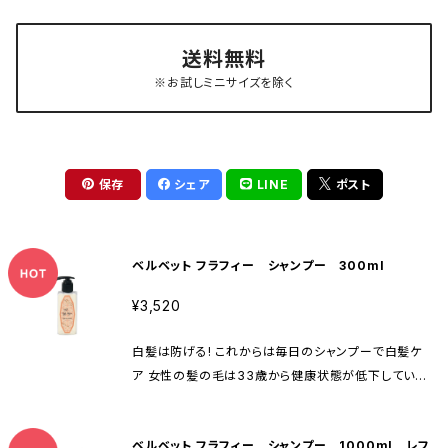
送料無料
※お試しミニサイズを除く
保存
シェア
LINE
ポスト
ベルベット フラフィー シャンプー 300ml
¥3,520
白髪は防げる! これからは毎日のシャンプーで白髪ケ
ア 女性の髪の毛は33歳から健康状態が低下していき
ます（男性は15歳から）。 だからこそ、毎日使用するシャ
ンプーは大きな影響を与えます。 10年後、その先もずっ
ベルベット フラフィー シャンプー 1000ml レフ
と健康で輝く髪の毛でいるために 今から始めましょう！