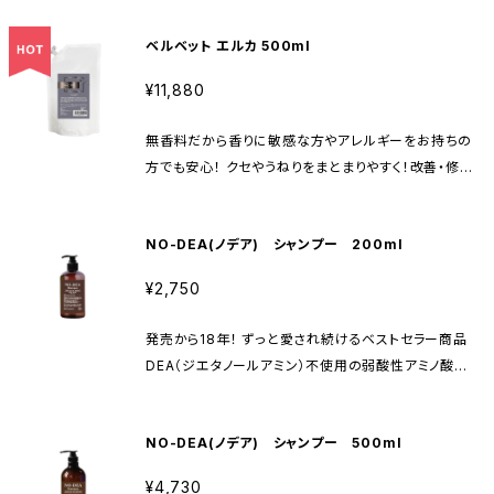
ンプー等で洗い流した後でもこれらの毛髪改善効果が
「ハリコシがない」などの毛髪の様々な悩みを改善しま
持続します。 お風呂で簡単に使えて、しっかりと髪に浸
ベルベット エルカ 500ml
す。 ベルベット エルカは、ナタネの種子から得られるエ
透。使うたびに髪の潤いや輝きが増し、健やかな状態を
ルカ酸(cis-12-ドコセン酸)から誘導された植物由来
保ちます。 ダメージを受けた髪を優しく包み込み、しっ
¥11,880
のエルカラクトン(γ-ドコサラクトン)が主成分の髪の毛
とりとしてなめらかな仕上がりに。 髪の毛のボリュー
のエイジングやダメージを改善する画期的な高級ヘア
ム感を整えながら、しっかりとしたハリとコシをもたらし
無香料だから香りに敏感な方やアレルギーをお持ちの
オイルです。 毛髪と結合していることで、使用直後だけ
ます。 自宅で贅沢なヘアケアが実現できる、魅力的なア
方でも安心！ クセやうねりをまとまりやすく！改善・修復
ではなくシャンプー等で洗い流した後でもこれらの毛髪
イテムです。 髪に優しい成分を使用し、心地よい使用感
インバスヘアオイル 「うねり」「絡まり」「まとまらない」
改善効果が持続します。 お風呂で簡単に使えて、しっか
を実感していただけます！
「ハリコシがない」などの毛髪の様々な悩みを改善しま
りと髪に浸透。使うたびに髪の潤いや輝きが増し、健や
NO-DEA(ノデア) シャンプー 200ml
す。 ベルベット エルカは、ナタネの種子から得られるエ
かな状態を保ちます。 ダメージを受けた髪を優しく包
ルカ酸(cis-12-ドコセン酸)から誘導された植物由来
み込み、しっとりとしてなめらかな仕上がりに。 髪の毛
¥2,750
のエルカラクトン(γ-ドコサラクトン)が主成分の髪の毛
のボリューム感を整えながら、しっかりとしたハリとコ
のエイジングやダメージを改善する画期的な高級ヘア
シをもたらします。 自宅で贅沢なヘアケアが実現でき
発売から18年！ ずっと愛され続けるベストセラー商品
オイルです。 毛髪と結合していることで、使用直後だけ
る、魅力的なアイテムです。 髪に優しい成分を使用し、
DEA（ジエタノールアミン）不使用の弱酸性アミノ酸全
ではなくシャンプー等で洗い流した後でもこれらの毛髪
心地よい使用感を実感していただけます！
身シャンプー 石油系界面活性剤、パラベン不使用 天然
改善効果が持続します。 お風呂で簡単に使えて、しっか
系保湿剤、セラミドN、ポリ-γ-グルタミン酸配合 大切
りと髪に浸透。使うたびに髪の潤いや輝きが増し、健や
NO-DEA(ノデア) シャンプー 500ml
な人のために。 髪の毛やお肌に優しい高保湿の全身シ
かな状態を保ちます。 ダメージを受けた髪を優しく包
ャンプーです。 小さなお子様にも安心してご使用いた
み込み、しっとりとしてなめらかな仕上がりに。 髪の毛
¥4,730