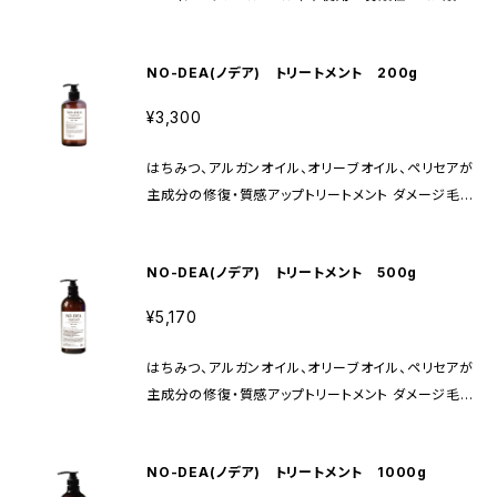
身シャンプー 石油系界面活性剤、パラベン不使用 天然
系保湿剤、セラミドN、ポリ-γ-グルタミン酸配合 大切
NO-DEA(ノデア) トリートメント 200g
な人のために。 髪の毛やお肌に優しい高保湿の全身シ
ャンプーです。 小さなお子様にも安心してご使用いた
¥3,300
だけます。 爽やかな天然グレープフルーツの香りに包
まれます。 ご家族みんなで、シャンプー、洗顔料、ボディ
はちみつ、アルガンオイル、オリーブオイル、ペリセアが
ソープとして全身にお使いください。
主成分の修復・質感アップトリートメント ダメージ毛に
効果的な成分をたっぷり配合、髪の毛の深部にリペア
成分が浸透しダメージを修復します。 パサついた髪の
NO-DEA(ノデア) トリートメント 500g
毛に潤いを与えると同時にキューティクルも整えるの
で、髪本来の強さと美しさを引き出します。
¥5,170
はちみつ、アルガンオイル、オリーブオイル、ペリセアが
主成分の修復・質感アップトリートメント ダメージ毛に
効果的な成分をたっぷり配合、髪の毛の深部にリペア
成分が浸透しダメージを修復します。 パサついた髪の
NO-DEA(ノデア) トリートメント 1000g
毛に潤いを与えると同時にキューティクルも整えるの